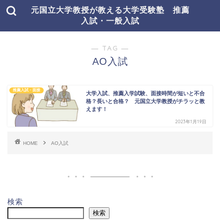
元国立大学教授が教える大学受験塾 推薦
入試・一般入試
― TAG ―
AO入試
推薦入試・面接
大学入試、推薦入学試験、面接時間が短いと不合
格？長いと合格？ 元国立大学教授がチラッと教
えます！
2023年1月19日
HOME
AO入試
検索
検索