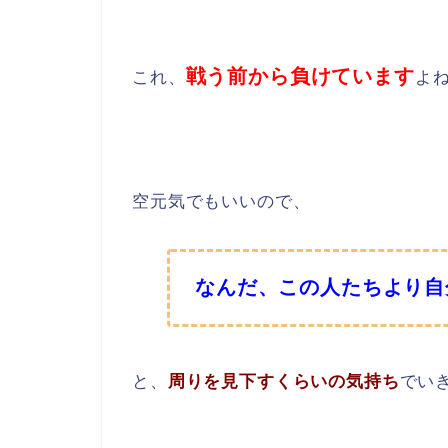
戦う前から負けています
これ、
よ
空元気でもいいので、
なんだ、この人たちより自
と、
周りを見下すくらいの気持ち
でい