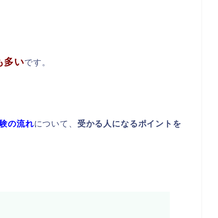
も多い
です。
験の流れ
について、
受かる人になるポイントを