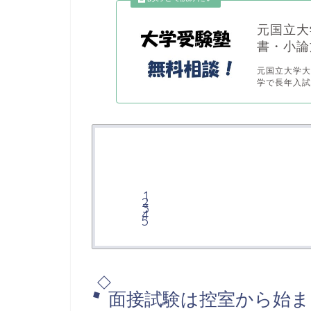
元国立大
書・小論
元国立大学大
学で長年入試
面接試験は控室から始ま