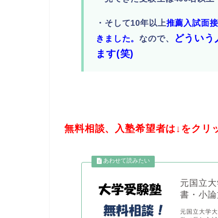
・そして10年以上
推薦入試面
どういう
きました。
なので、
ます(笑)
無料相談、入塾希望者は↓をクリ
元国立大
書・小論
元国立大学大