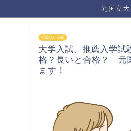
元国立大
推薦入試・面接
大学入試、推薦入学試
格？長いと合格？ 元
ます！