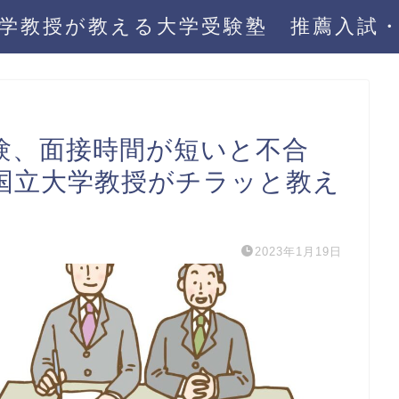
学教授が教える大学受験塾 推薦入試
験、面接時間が短いと不合
国立大学教授がチラッと教え
2023年1月19日